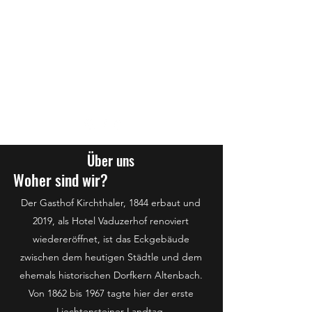
info@altenbach.li
+423/ 232 84 84
Über uns
Woher sind wir?
Der Gasthof Kirchthaler, 1844 erbaut und
2019, als Hotel Vaduzerhof renoviert
wiedereröffnet, ist das Eckgebäude
zwischen dem heutigen Städtle und dem
ehemals historischen Dorfkern Altenbach.
Von 1862 bis 1967 tagte hier der erste
Liechtensteiner Landtag.