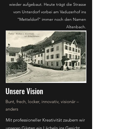
wieder aufgebaut. Heute trägt die Strasse
vom Unterdorf vorbei am Vaduzerhof ins
“Metteldorf” immer noch den Namen
Altenbach.
Unsere Vision
Bunt, frech, locker, innovativ, visionär –
anders
Mit professioneller Kreativität zaubern wir
unseren Gästen ein Lächeln ins Gesicht.