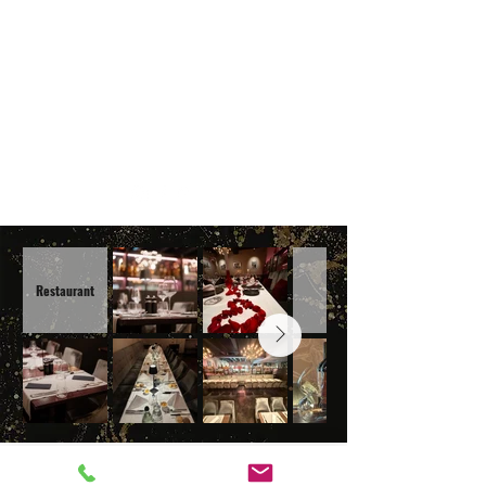
info@altenbach.li
+423/ 232 84 84
Restaurant
Bar
+423/ 232 84 84