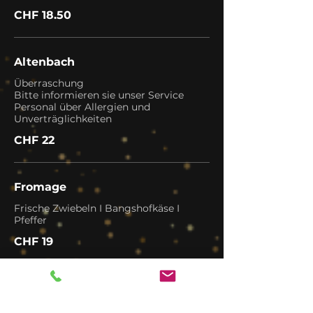
CHF 18.50
Altenbach
Überraschung
Bitte informieren sie unser Service
Personal über Allergien und
Unverträglichkeiten
CHF 22
Fromage
Frische Zwiebeln I Bangshofkäse I
Pfeffer
CHF 19
Rocho
Lachs I Tomate I Kapern I Kräuter I