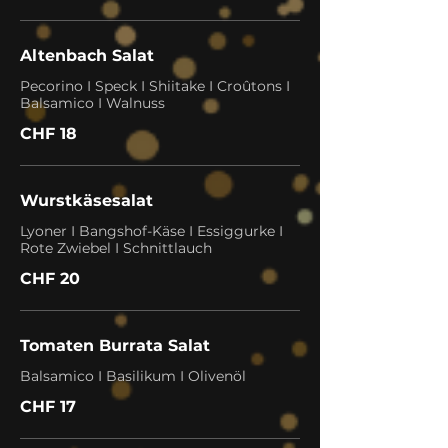
Altenbach Salat
Pecorino I Speck I Shiitake I Croûtons I
Balsamico I Walnuss
CHF 18
Wurstkäsesalat
Lyoner I Bangshof-Käse I Essiggurke I
Rote Zwiebel I Schnittlauch
CHF 20
Tomaten Burrata Salat
Balsamico I Basilikum I Olivenöl
CHF 17