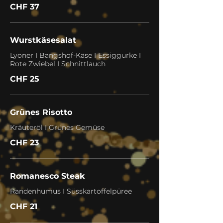
CHF 37
Wurstkäsesalat
Lyoner I Bangshof-Käse I Essiggurke I
Rote Zwiebel I Schnittlauch
CHF 25
Grünes Risotto
Kräuteröl I Grünes Gemüse
CHF 23
Romanesco Steak
Randenhumus I Süsskartoffelpüree
CHF 21