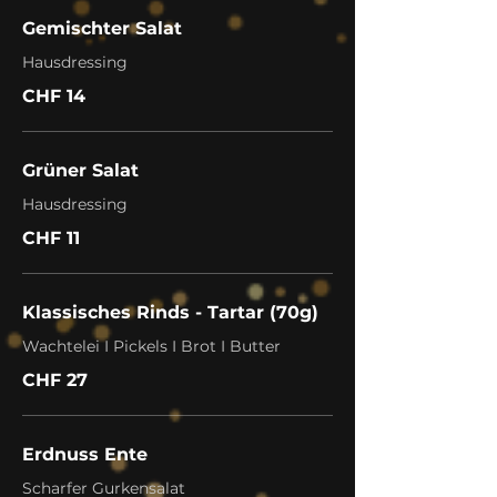
Gemischter Salat
Hausdressing
CHF 14
Grüner Salat
Hausdressing
CHF 11
Klassisches Rinds - Tartar (70g)
Wachtelei I Pickels I Brot I Butter
CHF 27
Erdnuss Ente
Scharfer Gurkensalat