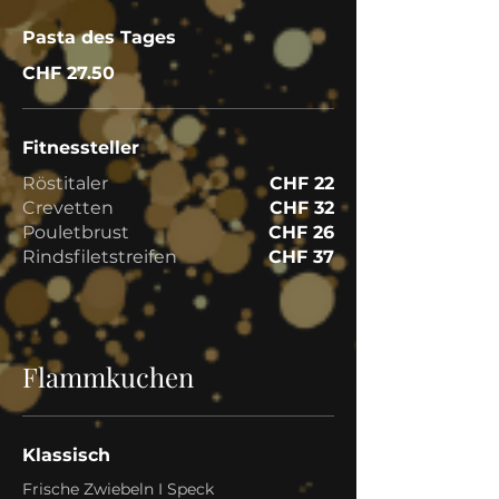
Pasta des Tages
CHF 27.50
Fitnessteller
Röstitaler
CHF 22
Crevetten
CHF 32
Pouletbrust
CHF 26
Rindsfiletstreifen
CHF 37
Flammkuchen
Klassisch
Frische Zwiebeln I Speck