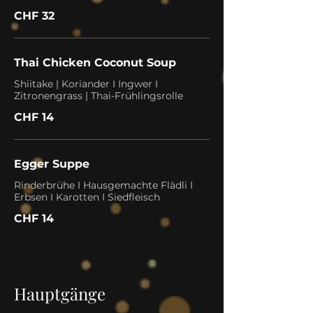
CHF 32
Thai Chicken Coconut Soup
Shiitake | Koriander I Ingwer I
Zitronengrass | Thai-Frühlingsrolle
CHF 14
Egger Suppe
Rinderbrühe I Hausgemachte Flädli I
Erbsen I Karotten I Siedfleisch
CHF 14
Hauptgänge