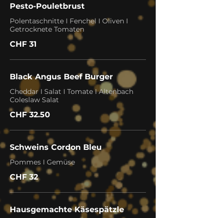
Pesto-Pouletbrust
Polentaschnitte I Fenchel I Oliven I
Getrocknete Tomaten
CHF 31
Black Angus Beef Burger
Cheddar I Salat I Tomate I Altenbach
Coleslaw Salat
CHF 32.50
Schweins Cordon Bleu
Pommes I Gemüse
CHF 32
Hausgemachte Käsespätzle