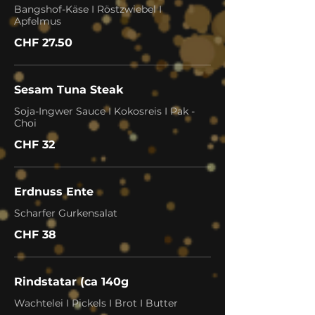
Bangshof-Käse I Röstzwiebel I
Apfelmus
CHF 27.50
Sesam Tuna Steak
Soja-Ingwer Sauce I Kokosreis I Pak -
Choi
CHF 32
Erdnuss Ente
Scharfer Gurkensalat
CHF 38
Rindstatar (ca 140g
Wachtelei I Pickels I Brot I Butter