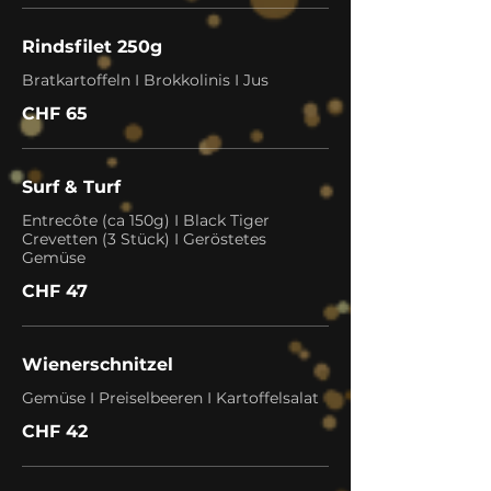
Rindsfilet 250g
Bratkartoffeln I Brokkolinis I Jus
CHF 65
Surf & Turf
Entrecôte (ca 150g) I Black Tiger
Crevetten (3 Stück) I Geröstetes
Gemüse
CHF 47
Wienerschnitzel
Gemüse I Preiselbeeren I Kartoffelsalat
CHF 42